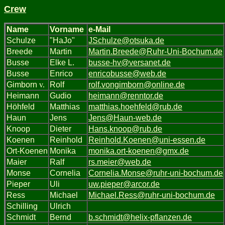
Crew
Name
Vorname
e-Mail
Schulze
"HaJo"
JSchulze@otsuka.de
Breede
Martin
Martin.Breede@Ruhr-Uni-Bochum.de
Busse
Elke L.
busse-hv@versanet.de
Busse
Enrico
enricobusse@web.de
Gimborn
v.
Rolf
rolf.vongimborn@online.de
Heimann
Gudio
heimann@renntor.de
Höhfeld
Matthias
matthias.hoehfeld@rub.de
Haun
Jens
Jens@Haun-web.de
Knoop
Dieter
Hans.knoop@rub.de
Koenen
Reinhold
Reinhold.Koenen@uni-essen.de
Ort-Koenen
Monika
monika.ort-koenen@gmx.de
Maier
Ralf
rs.meier@web.de
Monse
Cornelia
Cornelia.Monse@ruhr-uni-bochum.de
Pieper
Uli
uw.pieper@arcor.de
Ress
Michael
Michael.Ress@ruhr-uni-bochum.de
Schilling
Ulrich
Schmidt
Bernd
b.schmidt@helix-pflanzen.de